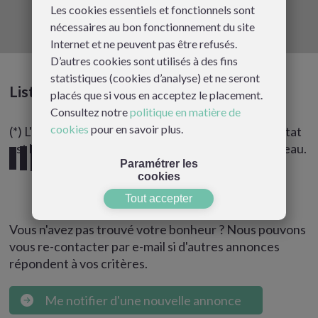
Les cookies essentiels et fonctionnels sont
nécessaires au bon fonctionnement du site
Internet et ne peuvent pas être refusés.
D’autres cookies sont utilisés à des fins
statistiques (cookies d’analyse) et ne seront
Liste des résultats
placés que si vous en acceptez le placement.
Consultez notre
politique en matière de
cookies
pour en savoir plus.
(*) L'indice de kilométrage défini sous chaque résultat
est basé sur une distance approximative à vol d'oiseau.
Paramétrer les
cookies
Tout accepter
Vous n'avez pas trouvé votre bonheur ? Nous pouvons
vous re-contacter par e-mail si d'autres annonces
répondent à vos critères.
Me notifier d'une nouvelle annonce