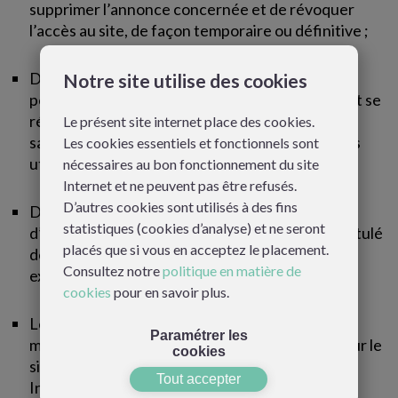
supprimer l’annonce concernée et de révoquer
l’accès au site, de façon temporaire ou définitive ;
Diversifruits asbl exerce une modération a
Notre site utilise des cookies
postériori sur les annonces publiées sur le site et se
réserve le droit de supprimer leurs publications,
Le présent site internet place des cookies.
sans avoir à s’en justifier auprès de ses membres
Les cookies essentiels et fonctionnels sont
utilisateurs ;
nécessaires au bon fonctionnement du site
Internet et ne peuvent pas être refusés.
D’autres cookies sont utilisés à des fins
Diversifruits asbl se réserve également le droit
statistiques (cookies d’analyse) et ne seront
d’apporter des modifications mineurs dans l’intitulé
placés que si vous en acceptez le placement.
des offres sans en modifier le contenu (par
Consultez notre
politique en matière de
exemple, lors de présence de faute de frappe) ;
cookies
pour en savoir plus.
Les catégories de fruits, de végétaux ou de
Paramétrer les
matériels pouvant faire l’objet d’une annonce sur le
cookies
site Localifruits sont détaillées sur la page
Tout accepter
Information utiles