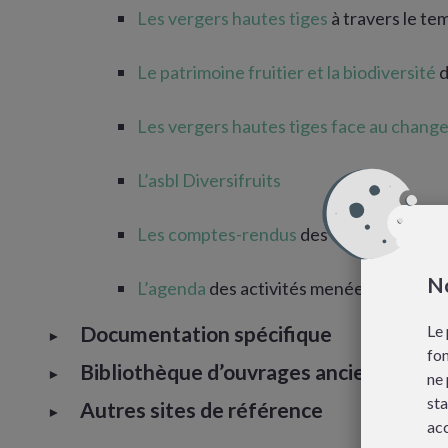
Les vergers hautes tiges
à travers le te
Le patrimoine fruitier et la biodiversité
d
Les vergers hautes tiges face au chang
L’asbl Diversifruits
Les comptes-rendus
des activités de l’a
No
L’agenda
des activités menées en Walloni
Documentation spécifique
Le 
fon
Bibliothèque d’ouvrages anciens
ne 
sta
Autres sites de référence
ac