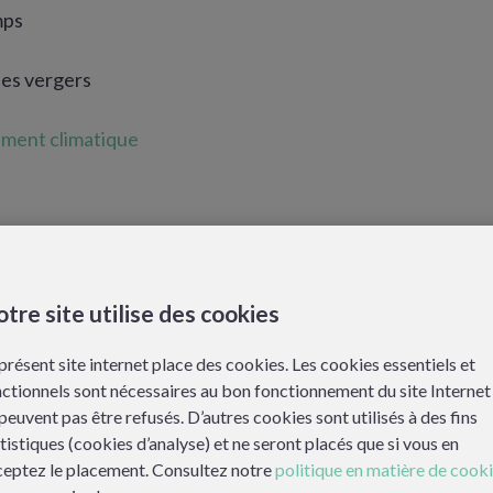
mps
es vergers
ement climatique
sbl Diversifruits
tre site utilise des cookies
e et ailleurs
présent site internet place des cookies. Les cookies essentiels et
ctionnels sont nécessaires au bon fonctionnement du site Internet
peuvent pas être refusés. D’autres cookies sont utilisés à des fins
tistiques (cookies d’analyse) et ne seront placés que si vous en
ceptez le placement. Consultez notre
politique en matière de cook