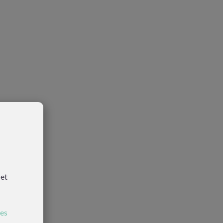
 et
ies